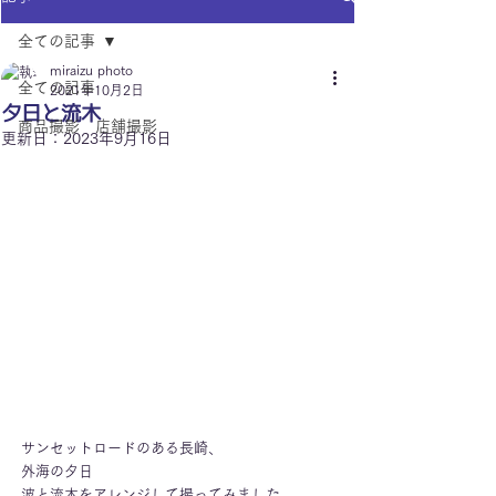
全ての記事
miraizu photo
全ての記事
2021年10月2日
夕日と流木
商品撮影 店舗撮影
更新日：
2023年9月16日
サンセットロードのある長崎、
外海の夕日
波と流木をアレンジして撮ってみました。