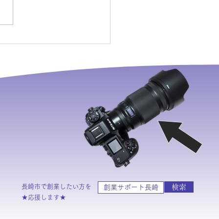
も一流モデもしもルがカ
マンだったら！
長崎市で創業したい方を
検索
創業サポート長崎
​★応援します★