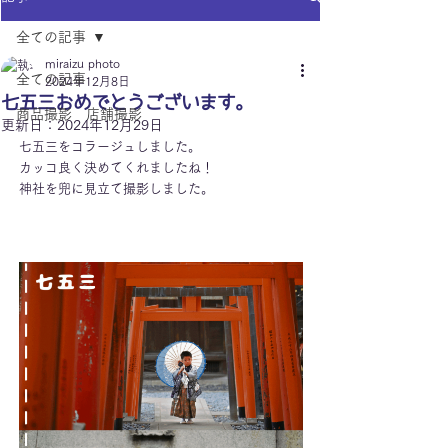
全ての記事
miraizu photo
全ての記事
2024年12月8日
七五三おめでとうございます。
商品撮影 店舗撮影
更新日：
2024年12月29日
七五三をコラージュしました。
カッコ良く決めてくれましたね！
神社を兜に見立て撮影しました。