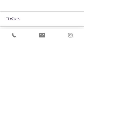
コメント
疲れたモデル！
もしも一流モデ
コメントを追加…
がカメラマンだ
Official SNS
MIRAIZU株式会社
長崎市さくらの里一丁目
TEL 090-9790-3956
FAX 095-807-2059