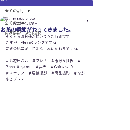
全ての記事
miraizu photo
全ての記事
2024年3月28日
お花の季節がやってきました。
商品撮影 店舗撮影
そろそろお日様が傾いてきた時間です。
さすが、Plenaのレンズですね
普段の風景が、特別な世界に変わりますね。
＃お花屋さん　＃プレナ　＃素敵な世界　＃
Plena ＃syakou　＃斜光　＃Cafeのよう
＃スナップ　＃店舗撮影　＃商品撮影　＃なが
さきプレス